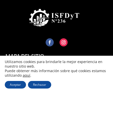
MAPA DEL SITIO
Utilizamos cookies para brindarle la mejor experiencia en
Inicio
nuestro sitio web.
Institucional
Puede obtener más información sobre qué cookies estamos
utilizando
aquí
.
Oferta académica
Aceptar
Rechazar
CONTACTO
Bonfiglio 561, Villa Ramallo.

(03407) 489152
