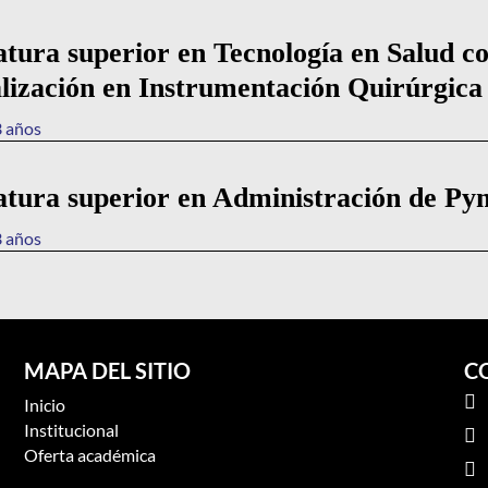
atura superior en Tecnología en Salud c
alización en Instrumentación Quirúrgica
3 años
atura superior en Administración de Py
3 años
MAPA DEL SITIO
C

Inicio
Institucional

Oferta académica
