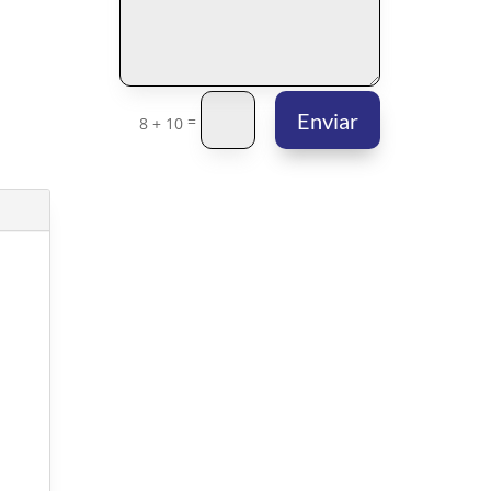
Enviar
=
8 + 10