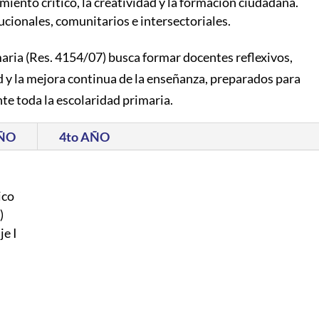
miento crítico, la creatividad y la formación ciudadana.
ucionales, comunitarios e intersectoriales.
maria (Res. 4154/07) busca formar docentes reflexivos,
d y la mejora continua de la enseñanza, preparados para
e toda la escolaridad primaria.
AÑO
4to AÑO
ico
)
je I