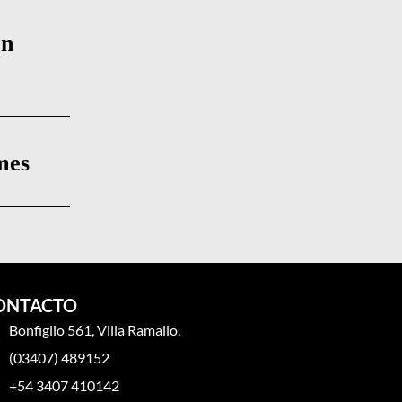
on
mes
ONTACTO
Bonfiglio 561, Villa Ramallo.
(03407) 489152
+54 3407 410142